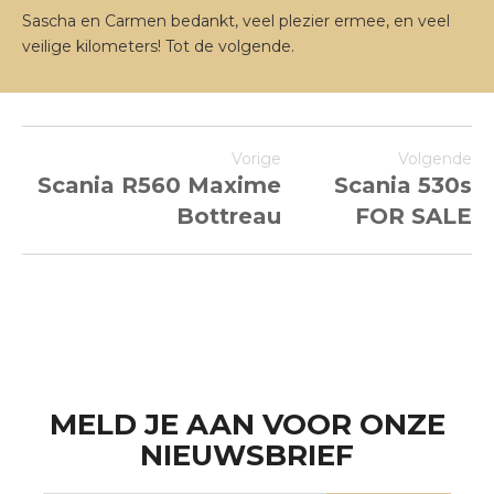
Sascha en Carmen bedankt, veel plezier ermee, en veel
veilige kilometers! Tot de volgende.
Vorige
Volgende
Scania R560 Maxime
Scania 530s
Bottreau
FOR SALE
MELD JE AAN VOOR ONZE
NIEUWSBRIEF