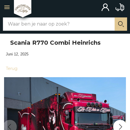
ACCOUNT
BAKW
Zoek
WEBSHOP
Zo
Scania R770 Combi Heinrichs
ALLE PRODUCTEN
Juni 12, 2025
CHASSIS AANBOUW
Terug
MERCHANDISE
SCHAKELAARS
UITLATEN