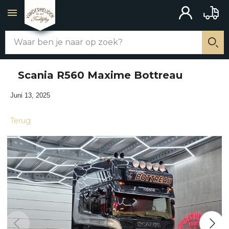
ACCOUNT
BAKW
Zoek
WEBSHOP
Zo
Scania R560 Maxime Bottreau
ALLE PRODUCTEN
Juni 13, 2025
CHASSIS AANBOUW
Terug
MERCHANDISE
SCHAKELAARS
UITLATEN