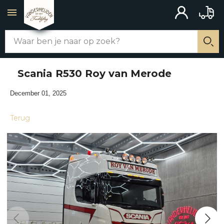
ACCOUNT
BAKW
Zoek
WEBSHOP
Zo
Scania R530 Roy van Merode
ALLE PRODUCTEN
December 01, 2025
CHASSIS AANBOUW
Terug
MERCHANDISE
SCHAKELAARS
UITLATEN