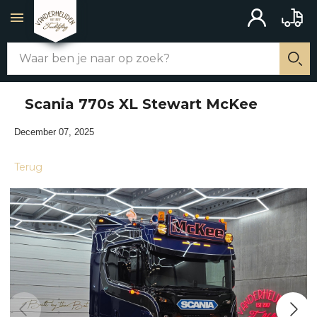
ACCOUNT
BAKW
Zoek
WEBSHOP
Zo
Scania 770s XL Stewart McKee
ALLE PRODUCTEN
December 07, 2025
CHASSIS AANBOUW
Terug
MERCHANDISE
SCHAKELAARS
UITLATEN