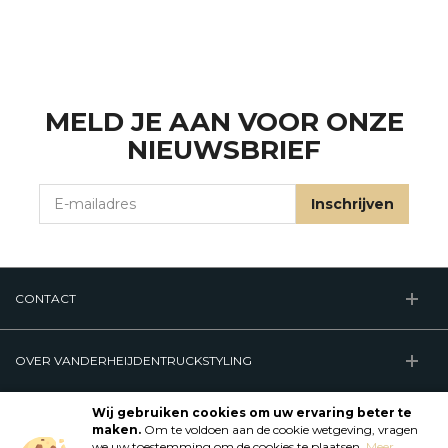
MELD JE AAN VOOR ONZE
NIEUWSBRIEF
E-mailadres
Inschrijven
CONTACT
OVER VANDERHEIJDENTRUCKSTYLING
VOLG ONS
Wij gebruiken cookies om uw ervaring beter te
Bekijk onze Facebook pagina
Bekijk onze Instagram pagina
Bekijk ons Tiktok account
maken.
Om te voldoen aan de cookie wetgeving, vragen
we uw toestemming om de cookies te plaatsen.
Meer