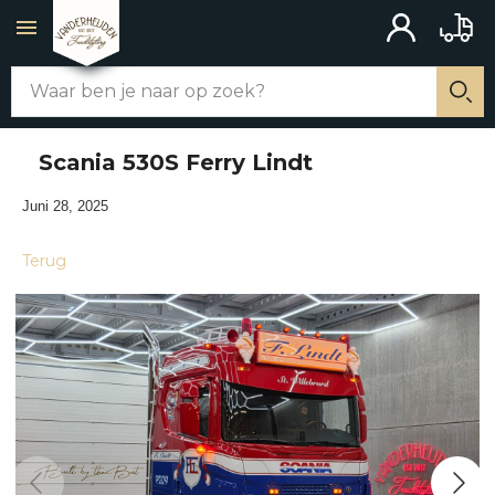
ACCOUNT
BAKW
Zoek
WEBSHOP
Zo
Scania 530S Ferry Lindt
ALLE PRODUCTEN
Juni 28, 2025
CHASSIS AANBOUW
Terug
MERCHANDISE
SCHAKELAARS
UITLATEN