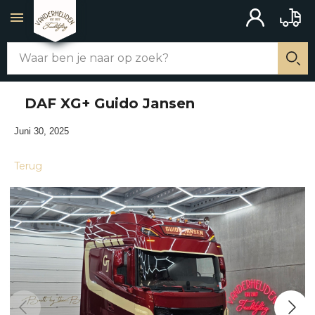
ACCOUNT
BAKW
Zoek
WEBSHOP
Zo
DAF XG+ Guido Jansen
ALLE PRODUCTEN
Juni 30, 2025
CHASSIS AANBOUW
Terug
MERCHANDISE
SCHAKELAARS
UITLATEN