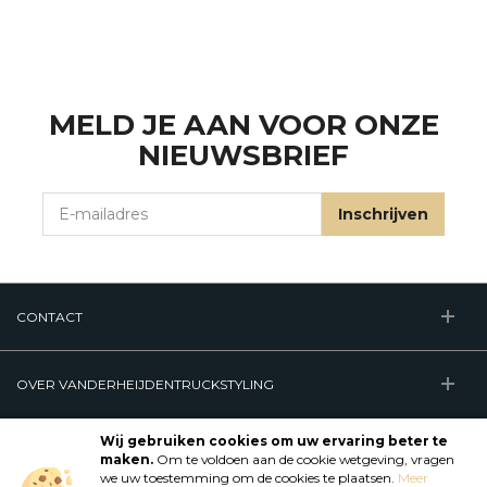
MELD JE AAN VOOR ONZE
NIEUWSBRIEF
E-mailadres
Inschrijven
CONTACT
OVER VANDERHEIJDENTRUCKSTYLING
VOLG ONS
Bekijk onze Facebook pagina
Bekijk onze Instagram pagina
Bekijk ons Tiktok account
Wij gebruiken cookies om uw ervaring beter te
maken.
Om te voldoen aan de cookie wetgeving, vragen
we uw toestemming om de cookies te plaatsen.
Meer