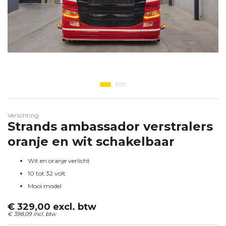
Ga naar het begin van de afbeeldingen-gallerij
Verlichting
Strands ambassador verstralers
oranje en wit schakelbaar
Wit en oranje verlicht
10 tot 32 volt
Mooi model
€ 329,00
€ 398,09