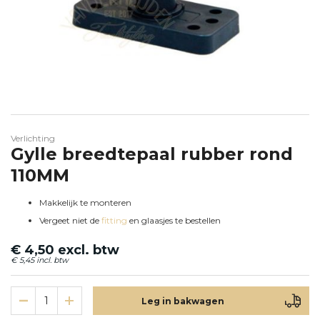
Ga naar het begin van de afbeeldingen-gallerij
Verlichting
Gylle breedtepaal rubber rond
110MM
Makkelijk te monteren
Vergeet niet de
fitting
en glaasjes te bestellen
€ 4,50
€ 5,45
Leg in bakwagen