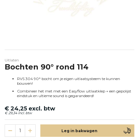
ZIJMARKERING
Ga naar het begin van de afbeeldingen-gallerij
Uitlaten
Bochten 90° rond 114
RVS 304 90° bocht om je eigen uitlaatsysteem te kunnen
bouwen!
Combineer het met met een Easyflow uitlaatklep + een gepolijst
eindstuk en ultieme sound is gegarandeerd!
€ 24,25
€ 29,34
Leg in bakwagen