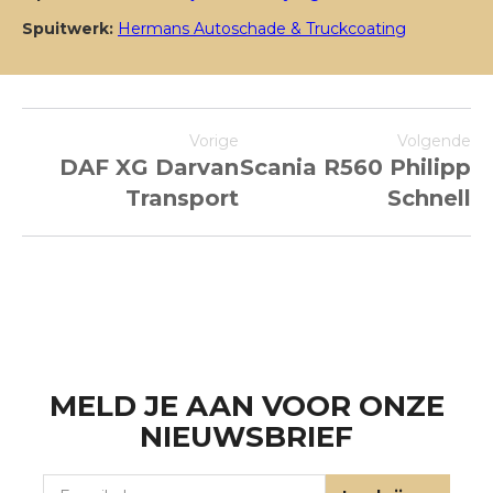
Spuitwerk:
Hermans Autoschade & Truckcoating
Vorige
Volgende
DAF XG Darvan
Scania R560 Philipp
Transport
Schnell
MELD JE AAN VOOR ONZE
NIEUWSBRIEF
E-mailadres