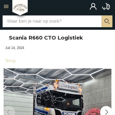
ACCOUNT
BAKW
Zoek
WEBSHOP
Zo
Scania R660 CTO Logistiek
ALLE PRODUCTEN
Juli 14, 2024
CHASSIS AANBOUW
Terug
MERCHANDISE
SCHAKELAARS
UITLATEN