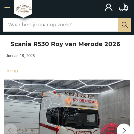
ACCOUNT
BAKW
Zoek
WEBSHOP
Zo
Scania R530 Roy van Merode 2026
ALLE PRODUCTEN
Januari 18, 2026
CHASSIS AANBOUW
Terug
MERCHANDISE
SCHAKELAARS
UITLATEN