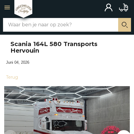
ACCOUNT
BAKW
Zoek
WEBSHOP
Zo
Scania 164L 580 Transports
ALLE PRODUCTEN
Hervouin
Juni 04, 2026
CHASSIS AANBOUW
Terug
MERCHANDISE
SCHAKELAARS
UITLATEN